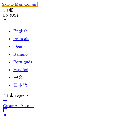
Skip to Main Content
EN (US)
English
Français
Deutsch
Italiano
Português
Español
中文
日本語
Login
Create An Account