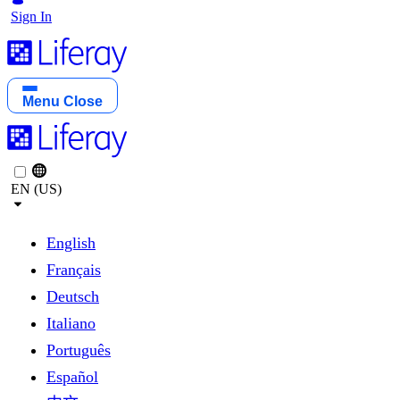
Sign In
Menu
Close
EN (US)
English
Français
Deutsch
Italiano
Português
Español