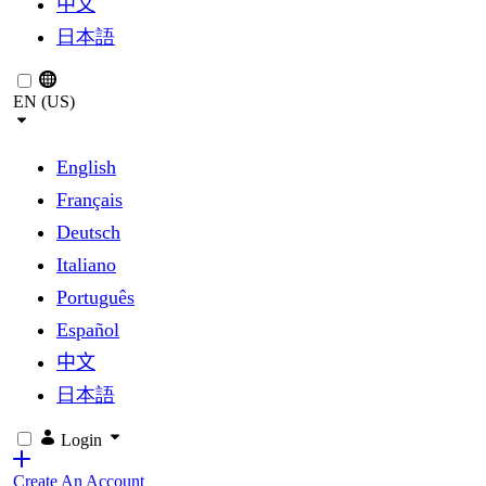
中文
日本語
EN (US)
English
Français
Deutsch
Italiano
Português
Español
中文
日本語
Login
Create An Account