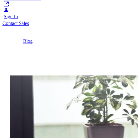
Sign In
Contact Sales
Home
/
Blog
/
Que el Onboarding de clientes deje de ser un
problema para convertirse en el comienzo de
una gran relación
3 Minutes
Que el Onboarding de cl