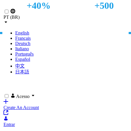
+40%
+500
Pular para o Conteúdo principal
DOS ACESSOS POR
MIL ALUNOS
PT (BR)
BUSCA ORGÂNICA
POR ANO
English
Français
Deutsch
Italiano
Português
Español
中文
日本語
Acesso
Create An Account
Entrar