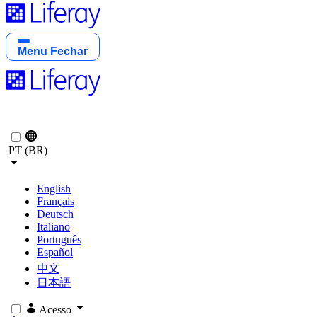
Menu
Fechar
PT (BR)
English
Français
Deutsch
Italiano
Português
Español
中文
日本語
Acesso