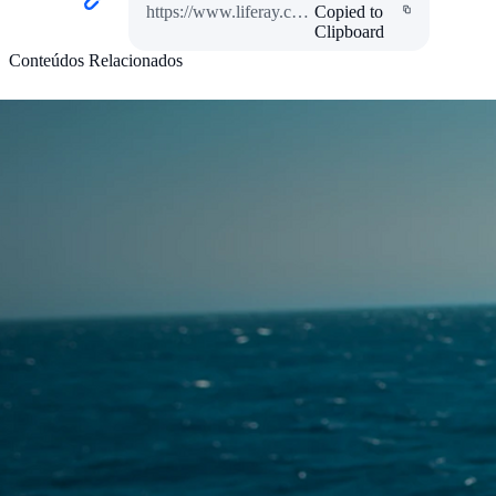
https://www.liferay.com/pt/resources/case-studies/senac-sao-paulo
Copied to
Clipboard
Conteúdos Relacionados
caso de sucesso
Unicap
Um novo portal que entrega estabilidade e
melhor UX para alunos, funcionários e
docentes.
Saiba mais
Ebook
Experiência digital: uma aliada para o futuro
dos negócios
Amet vitae mi, lacus mi fusce ut vestibulum a.
Dolor nascetur posuere elit, velit, nec nisl
fames. Gravida lectus diam vel amet ac nibh.
Confira o conteúdo
caso de sucesso
Petrobras
Para celebrar seus 70 anos de história, a maior
empresa da América Latina, em valor de