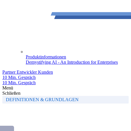
Produktinformationen
Demystifying AI - An Introduction for Enterprises
Partner
Entwickler
Kunden
10 Min. Gespräch
10 Min. Gespräch
Menü
Schließen
DEFINITIONEN & GRUNDLAGEN
Self-Service Glossar
Die wichtigsten Fachbegriffe rund um Self-Service einfach erklärt.