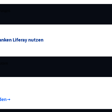
erungen
anken Liferay nutzen
utzen
den