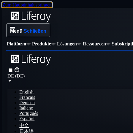
Zum Hauptinhalt springen
Menü
Schließen
Plattform
Produkte
Lösungen
Ressourcen
Subskript
DE (DE)
English
Français
Deutsch
Italiano
Português
Español
中文
日本語