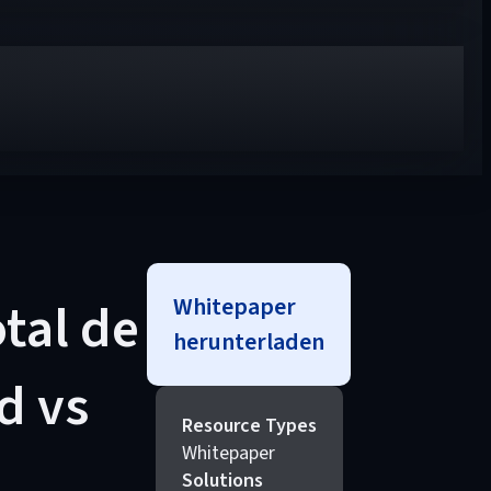
Whitepaper
otal de
herunterladen
d vs
Resource Types
Whitepaper
Solutions