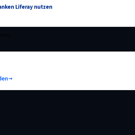
anken Liferay nutzen
utzen
den