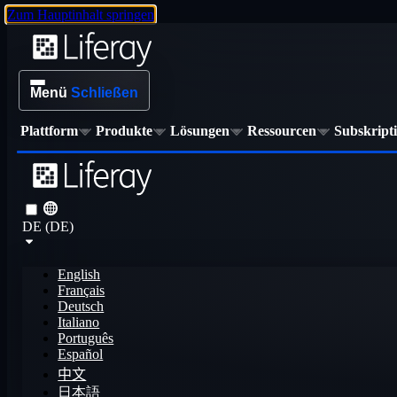
Zum Hauptinhalt springen
Menü
Schließen
Plattform
Produkte
Lösungen
Ressourcen
Subskript
DE (DE)
English
Français
Deutsch
Italiano
Português
Español
中文
日本語