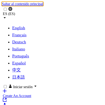
Saltar al contenido principal
ES (ES)
English
Français
Deutsch
Italiano
Português
Español
中文
日本語
Iniciar sesión
Create An Account