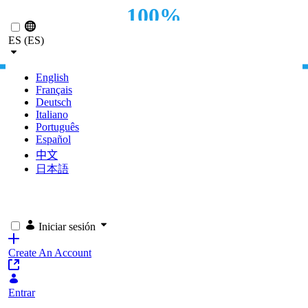
100%
Saltar al contenido principal
ES (ES)
CUMPLIMIENTO NORMATIVO
English
Français
Deutsch
Italiano
Português
Español
中文
日本語
Iniciar sesión
Create An Account
Entrar