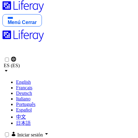
Menú
Cerrar
ES (ES)
English
Français
Deutsch
Italiano
Português
Español
中文
日本語
Iniciar sesión