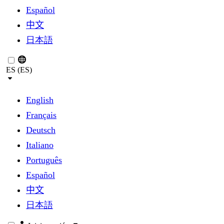
Español
中文
日本語
ES (ES)
English
Français
Deutsch
Italiano
Português
Español
中文
日本語