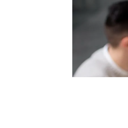
mejor
opción?
Este post nace para
intentar solventar
una cuestión
importantísima a
tratar al inicio de
un proyecto: Elegir
el modelo de
despliegue
adecuado.Y es que
una vez se