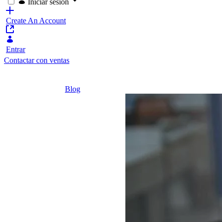
Iniciar sesión
Create An Account
Entrar
Contactar con ventas
Home
/
Blog
/
¿Por qué el SaaS es tu mejor opción?
4 minutos
¿Por
qué el
SaaS es
tu