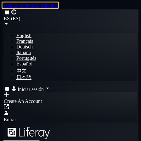
Saltar al contenido principal
ES (ES)
English
Français
Deutsch
Italiano
Português
Español
中文
日本語
Iniciar sesión
Create An Account
Entrar