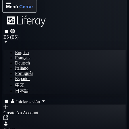
Menú
Cerrar
ES (ES)
English
Français
Deutsch
Italiano
Português
Español
中文
日本語
Iniciar sesión
Create An Account