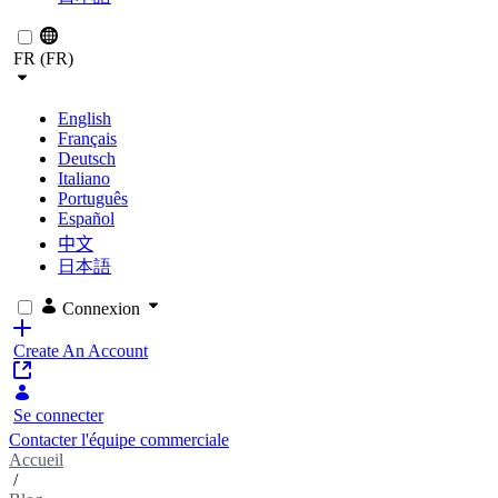
FR (FR)
English
Français
Deutsch
Italiano
Português
Español
中文
日本語
Connexion
Create An Account
Se connecter
Contacter l'équipe commerciale
Accueil
/