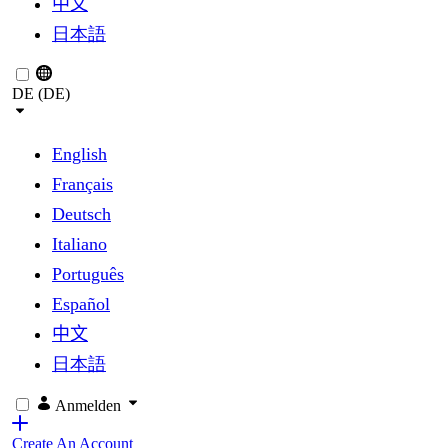
中文
日本語
DE (DE)
English
Français
Deutsch
Italiano
Português
Español
中文
日本語
Anmelden
Create An Account