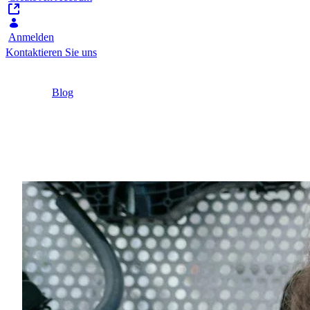
Anmelden
Kontaktieren Sie uns
Home
/
Blog
/
5 wichtige Kennzahlen zur Verbesserung der
Customer Experience in der Fertigung
4 Minuten
5 wichtige Kennzahlen 
Heutzutage müssen Hersteller ihren Kunden eben