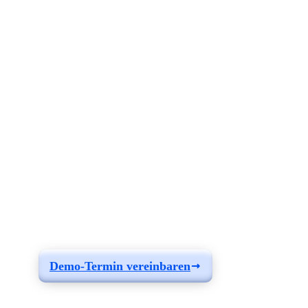
Erfahren Sie, wie Sie
eine Lösung
entwickeln können,
die Ihren
Anforderungen
entspricht.
Demo-Termin vereinbaren