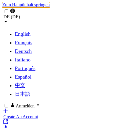
Zum Hauptinhalt springen
DE (DE)
English
Français
Deutsch
Italiano
Português
Español
中文
日本語
Anmelden
Create An Account