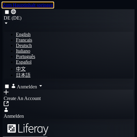
Zum Hauptinhalt springen
DE (DE)
English
Français
Deutsch
Italiano
Português
Español
中文
日本語
Anmelden
Create An Account
Anmelden