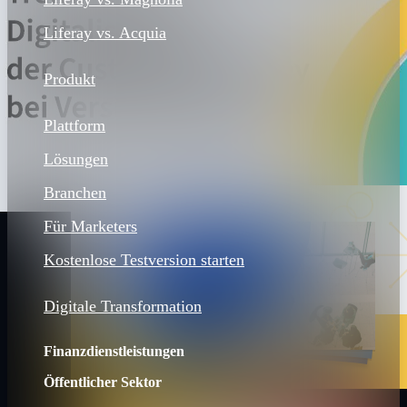
Liferay vs. Acquia
Produkt
Plattform
Lösungen
Branchen
Für Marketers
Kostenlose Testversion starten
Digitale Transformation
Finanzdienstleistungen
Öffentlicher Sektor