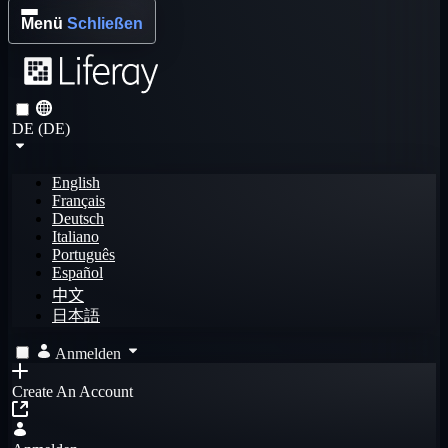
Menü
Schließen
DE (DE)
English
Français
Deutsch
Italiano
Português
Español
中文
日本語
Anmelden
Create An Account