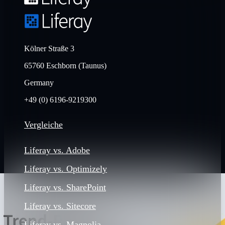
Kölner Straße 3
65760 Eschborn (Taunus)
Germany
+49 (0) 6196-9219300
Vergleiche
Liferay vs. Adobe
Liferay vs. Optimizely
Liferay vs. SharePoint
Liferay vs. Sitecore
Liferay vs. Magnolia