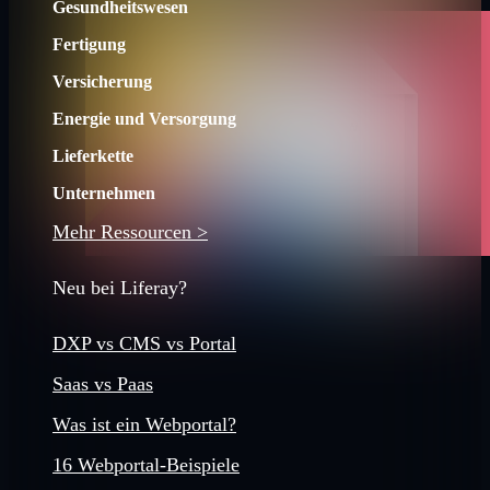
Gesundheitswesen
Fertigung
Versicherung
Energie und Versorgung
Lieferkette
Unternehmen
Mehr Ressourcen >
Neu bei Liferay?
DXP vs CMS vs Portal
Saas vs Paas
Was ist ein Webportal?
16 Webportal-Beispiele