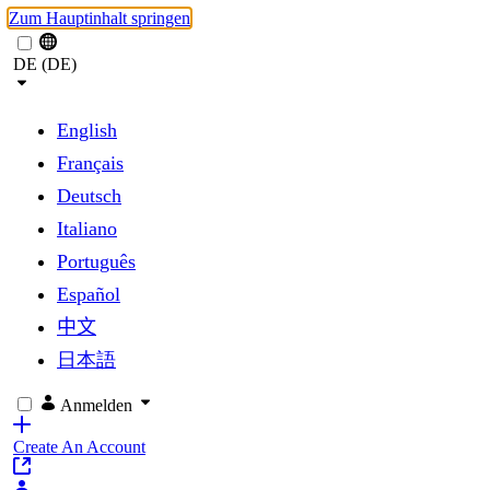
Zum Hauptinhalt springen
DE (DE)
English
Français
Deutsch
Italiano
Português
Español
中文
日本語
Anmelden
Create An Account