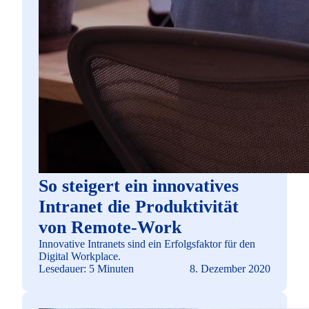
So steigert ein innovatives
Intranet die Produktivität
von Remote-Work
Innovative Intranets sind ein Erfolgsfaktor für den
Digital Workplace.
Lesedauer: 5 Minuten
8. Dezember 2020