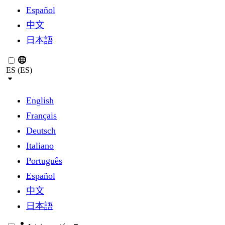
Español
中文
日本語
ES (ES)
English
Français
Deutsch
Italiano
Português
Español
中文
日本語