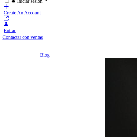
Iniciar sesión
Create An Account
Entrar
Contactar con ventas
Home
/
Blog
/
3 Ejemplos de proveedores de plataformas de
4 minutos
3 Ejemplos
de
proveedores
de