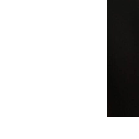
plataformas
de
experiencia
digital
¡Es peligroso emprender tu
viaje para ofrecer excelentes
experiencias digitales solo!
Toma esta lista y análisis de
los principales proveedores
de Digital Experience
Platform (DXP) para guiar tu