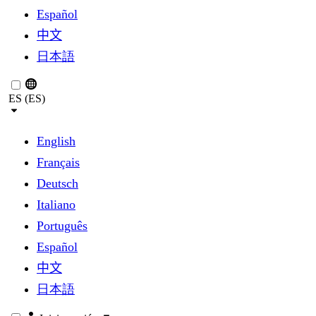
Español
中文
日本語
ES (ES)
English
Français
Deutsch
Italiano
Português
Español
中文
日本語