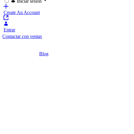
Iniciar sesión
Create An Account
Entrar
Contactar con ventas
Home
/
Blog
/
Intranets y extranets: ¿Cuándo utilizar cada 
4 minutos
Intranets y extr
A menudo nos encontramos con dificultades 
un lado, las intranets son sites internos, d
trabajo con el resto de empleados. Por su pa
empleados de la...