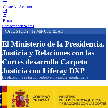
Create An Account
Entrar
Contactar con ventas
CASE STUDY | 12 MINUTE READ
El Ministerio de la Presidencia,
Justicia y Relaciones con las
Cortes desarrolla Carpeta
Justicia con Liferay DXP
La plataforma se ha convertido en la piedra angular de la
interoperabilidad en la Administración de Justicia
Key Takeaways