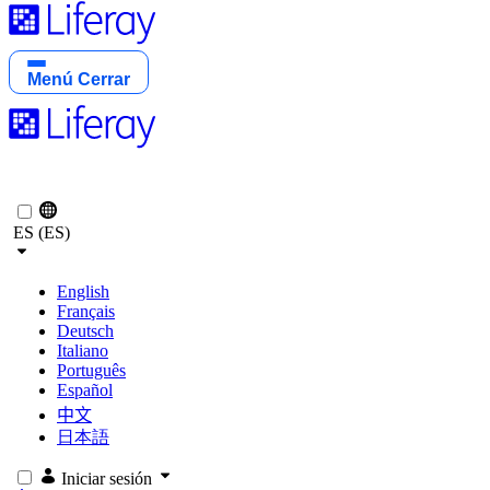
Menú
Cerrar
ES (ES)
English
Français
Deutsch
Italiano
Português
Español
中文
日本語
Iniciar sesión