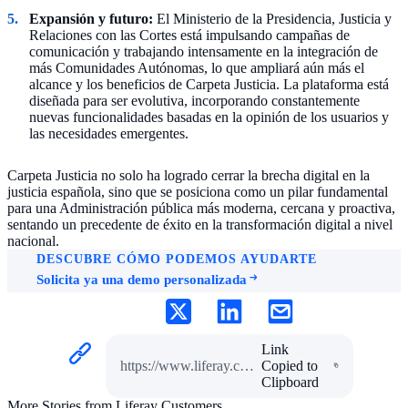
Expansión y futuro:
El Ministerio de la Presidencia, Justicia y
Relaciones con las Cortes está impulsando campañas de
comunicación y trabajando intensamente en la integración de
más Comunidades Autónomas, lo que ampliará aún más el
alcance y los beneficios de Carpeta Justicia. La plataforma está
diseñada para ser evolutiva, incorporando constantemente
nuevas funcionalidades basadas en la opinión de los usuarios y
las necesidades emergentes.
Carpeta Justicia no solo ha logrado cerrar la brecha digital en la
justicia española, sino que se posiciona como un pilar fundamental
para una Administración pública más moderna, cercana y proactiva,
sentando un precedente de éxito en la transformación digital a nivel
nacional.
DESCUBRE CÓMO PODEMOS AYUDARTE
Solicita ya una demo personalizada
Link
https://www.liferay.com/es/el-ministerio-de-justicia-desarrolla-carpeta-justicia-con-liferay-dxp
Copied to
Clipboard
More Stories from Liferay Customers