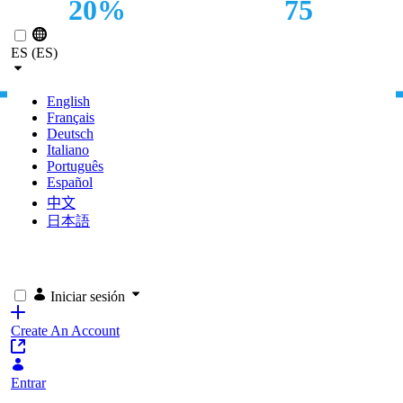
20%
75
Saltar al contenido principal
INCREASE IN
SITES
ES (ES)
SALES
CONSOLIDATED
English
Français
Deutsch
Italiano
Português
Español
中文
日本語
Iniciar sesión
Create An Account
Entrar