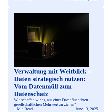
Verwaltung mit Weitblick –
Daten strategisch nutzen:
Vom Datenmüll zum
Datenschatz
Wie schaffen wir es, aus einer Datenflut echten
gesellschaftlichen Mehrwert zu ziehen?
1 Min Read
June 13, 2025