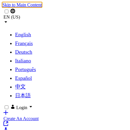
Skip to Main Content
EN (US)
English
Français
Deutsch
Italiano
Português
Español
中文
日本語
Login
Create An Account