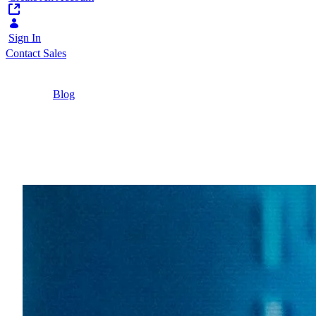
Sign In
Contact Sales
Home
/
Blog
/
Wie der Einsatz von KI im Behördenumfeld
sinnstiftend sein kann
1 Minute
Wie der Einsatz von KI
Zwischen digitaler Souveränität, Open Source 