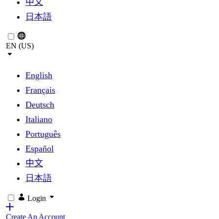
中文
日本語
EN (US)
English
Français
Deutsch
Italiano
Português
Español
中文
日本語
Login
Create An Account