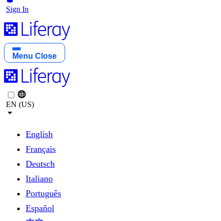
Sign In
Menu
Close
EN (US)
English
Français
Deutsch
Italiano
Português
Español