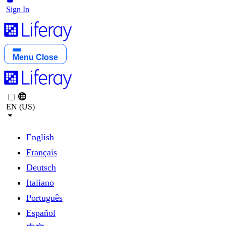
Sign In
Menu
Close
EN (US)
English
Français
Deutsch
Italiano
Português
Español