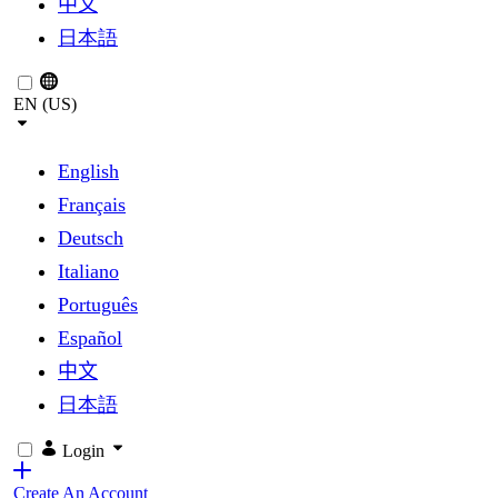
中文
日本語
EN (US)
English
Français
Deutsch
Italiano
Português
Español
中文
日本語
Login
Create An Account