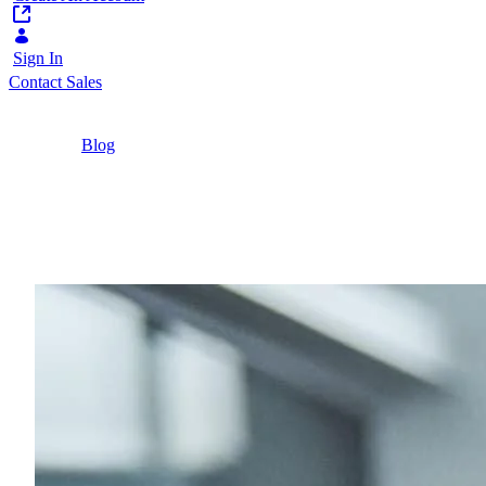
Sign In
Contact Sales
Home
/
Blog
/
Zukunft Digital – 5 Perspektiven auf digitalen
Wandel
6 Minutes
Zukunft Digital – 5 Per
Wie gelingt es die Digitalisierung im Öffentlic