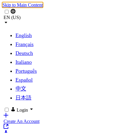
Skip to Main Content
EN (US)
English
Français
Deutsch
Italiano
Português
Español
中文
日本語
Login
Create An Account