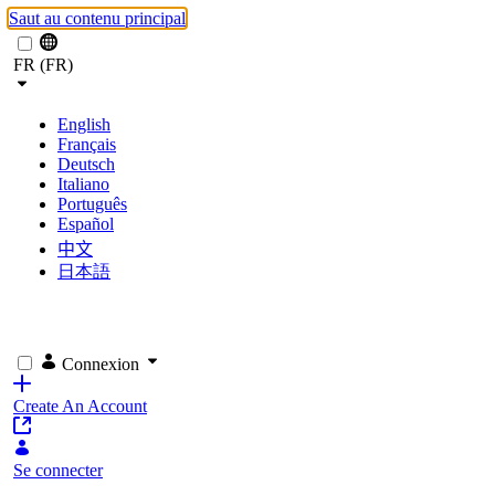
Saut au contenu principal
FR (FR)
English
Français
Deutsch
Italiano
Português
Español
中文
日本語
Connexion
Create An Account
Se connecter