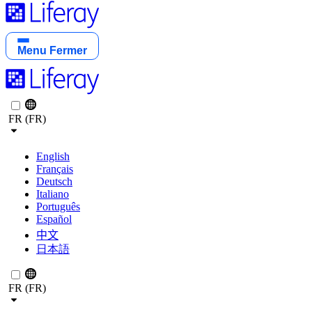
Menu
Fermer
FR (FR)
English
Français
Deutsch
Italiano
Português
Español
中文
日本語
FR (FR)