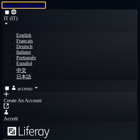
Skip to Main Content
IT (IT)
English
Français
Deutsch
Italiano
Português
Español
中文
日本語
accesso
Create An Account
Accedi