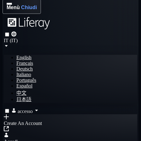
Menù
Chiudi
IT (IT)
English
Français
Deutsch
Italiano
Português
Español
中文
日本語
accesso
Create An Account