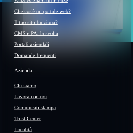
PaaS vs SaaS: differenze
Che cos'è un portale web?
Il tuo sito funziona?
CMS e PA: la svolta
Portali aziendali
Domande frequenti
Azienda
Chi siamo
Lavora con noi
Comunicati stampa
Trust Center
Località