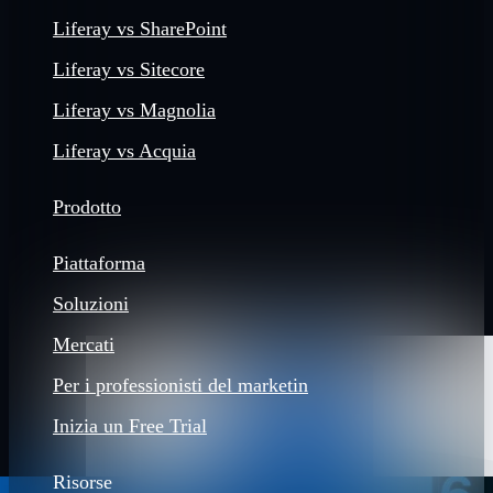
Liferay vs SharePoint
Liferay vs Sitecore
Liferay vs Magnolia
Liferay vs Acquia
Prodotto
Piattaforma
Soluzioni
Mercati
Per i professionisti del marketin
Inizia un Free Trial
Risorse