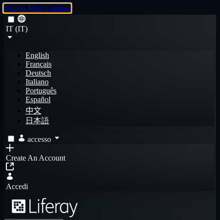
Skip to Main Content
IT (IT)
English
Français
Deutsch
Italiano
Português
Español
中文
日本語
accesso
Create An Account
Accedi