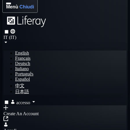
Menù
Chiudi
IT (IT)
English
Français
Deutsch
Italiano
Português
Español
中文
日本語
accesso
Create An Account