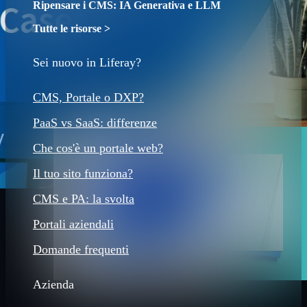
Ripensare i CMS: IA Generativa e LLM
Tutte le risorse >
Sei nuovo in Liferay?
CMS, Portale o DXP?
PaaS vs SaaS: differenze
Che cos'è un portale web?
Il tuo sito funziona?
CMS e PA: la svolta
Portali aziendali
Domande frequenti
Azienda