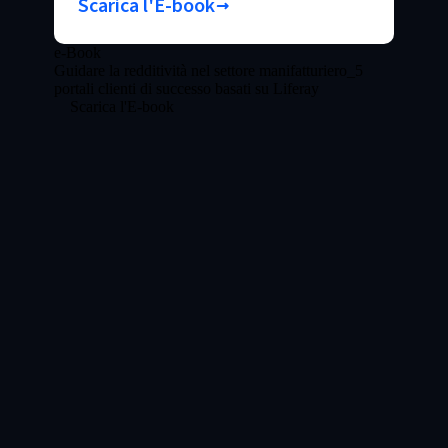
Scarica l'E-book
e-Book
Guidare la redditività nel settore manifatturiero_5
portali clienti di successo basati su Liferay
Scarica l'E-book