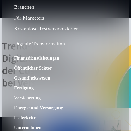
Branchen
Für Marketers
Kostenlose Testversion starten
Digitale Transformation
Finanzdienstleistungen
Öffentlicher Sektor
Gesundheitswesen
Fertigung
Versicherung
Energie und Versorgung
Lieferkette
Unternehmen