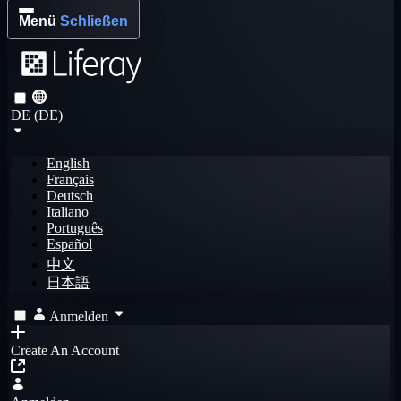
Menü
Schließen
DE (DE)
English
Français
Deutsch
Italiano
Português
Español
中文
日本語
Anmelden
Create An Account