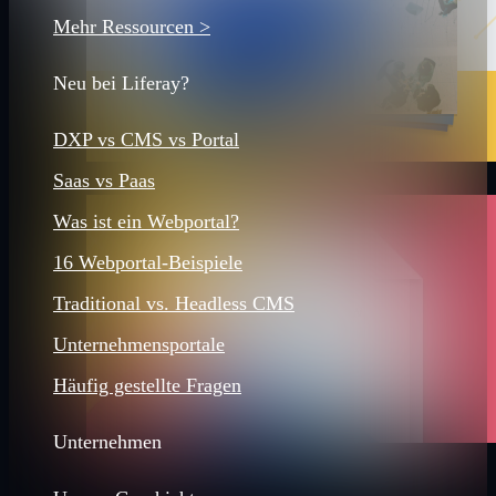
Mehr Ressourcen >
Neu bei Liferay?
DXP vs CMS vs Portal
Saas vs Paas
Was ist ein Webportal?
16 Webportal-Beispiele
Traditional vs. Headless CMS
Unternehmensportale
Häufig gestellte Fragen
Unternehmen