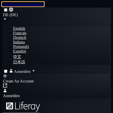
Zum Hauptinhalt springen
DE (DE)
English
Français
Deutsch
Italiano
Português
Español
中文
日本語
Anmelden
Create An Account
Anmelden