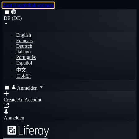
Zum Hauptinhalt springen
DE (DE)
English
Français
Deutsch
Italiano
Português
Español
中文
日本語
Anmelden
Create An Account
Anmelden