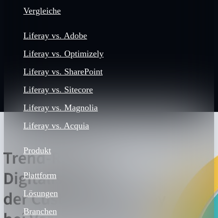
Vergleiche
Liferay vs. Adobe
Liferay vs. Optimizely
Liferay vs. SharePoint
Liferay vs. Sitecore
Liferay vs. Magnolia
Liferay vs. Acquia
Produkt
Plattform
Lösungen
Branchen