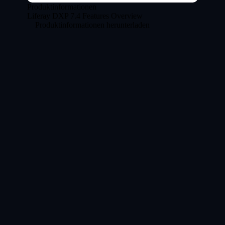
Produktinformationen
Liferay DXP 7.4 Features Overview
Produktinformationen herunterladen