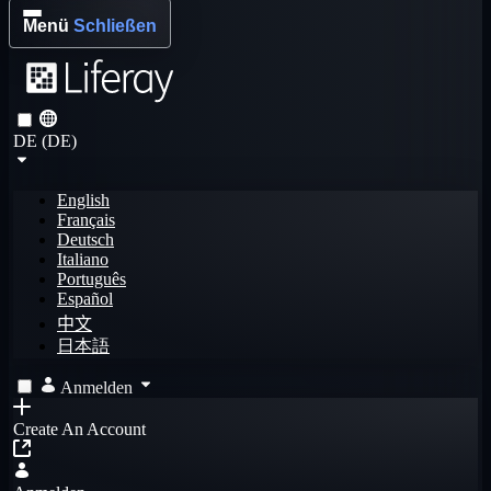
Menü
Schließen
DE (DE)
English
Français
Deutsch
Italiano
Português
Español
中文
日本語
Anmelden
Create An Account