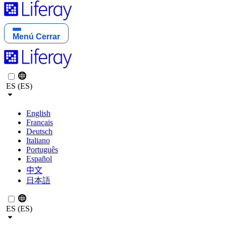
Menú
Cerrar
ES (ES)
English
Français
Deutsch
Italiano
Português
Español
中文
日本語
ES (ES)