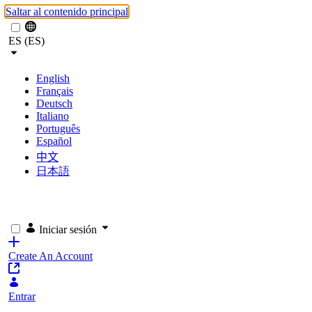
Saltar al contenido principal
ES (ES)
English
Français
Deutsch
Italiano
Português
Español
中文
日本語
Iniciar sesión
Create An Account
Entrar