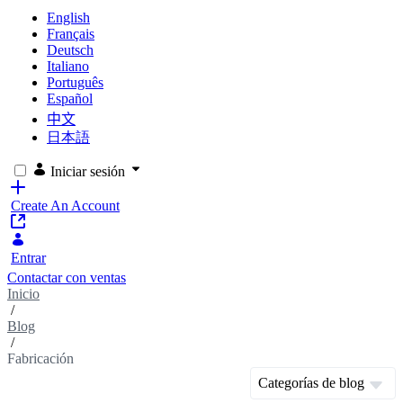
English
Français
Deutsch
Italiano
Português
Español
中文
日本語
Iniciar sesión
Create An Account
Entrar
Contactar con ventas
Inicio
/
Blog
/
Fabricación
Categorías de blog