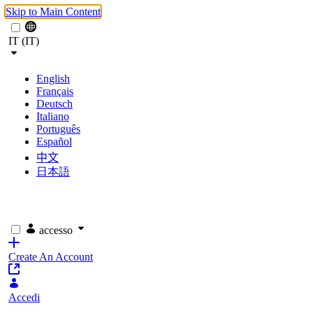
Skip to Main Content
IT (IT)
English
Français
Deutsch
Italiano
Português
Español
中文
日本語
accesso
Create An Account
Accedi