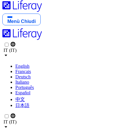
Menù
Chiudi
IT (IT)
English
Français
Deutsch
Italiano
Português
Español
中文
日本語
IT (IT)