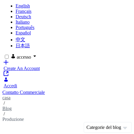
English
Français
Deutsch
Italiano
Português
Español
中文
日本語
accesso
Create An Account
Accedi
Contatto Commerciale
casa
/
Blog
/
Produzione
Categorie del blog