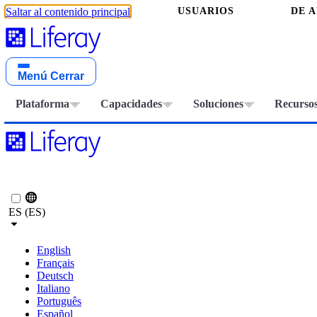
USUARIOS
DE 
Saltar al contenido principal
Menú
Cerrar
Plataforma
Capacidades
Soluciones
Recurso
ES (ES)
English
Français
Deutsch
Italiano
Português
Español