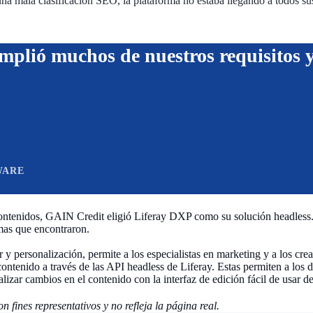
a mala clasificación SEO, la plataforma no estaba llegando a todos sus
mplió muchos de nuestros requisitos y
WARE
 contenidos, GAIN Credit eligió Liferay DXP como su solución headless
mas que encontraron.
r y personalización, permite a los especialistas en marketing y a los cr
ontenido a través de las API headless de Liferay. Estas permiten a los de
alizar cambios en el contenido con la interfaz de edición fácil de usar de
fines representativos y no refleja la página real.