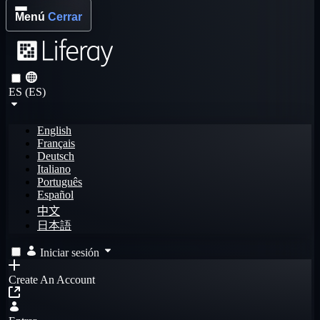
Menú
Cerrar
ES (ES)
English
Français
Deutsch
Italiano
Português
Español
中文
日本語
Iniciar sesión
Create An Account