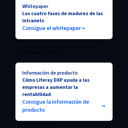
Whitepaper
Las cuatro fases de madurez de las
intranets
Consigue el whitepaper
Whitepaper
Las cuatro fases de madurez de las intranets
Consigue el whitepaper
Información de producto
Cómo Liferay DXP ayuda a las
empresas a aumentar la
rentabilidad
Consigue la información de
producto
Información de producto