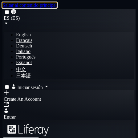
Saltar al contenido principal
ES (ES)
English
Français
Deutsch
Italiano
Português
Español
中文
日本語
Iniciar sesión
Create An Account
Entrar