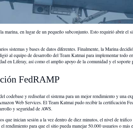
a la marina, en lugar de un pequeño subconjunto. Esto requirió abrir el s
rios sistemas y bases de datos diferentes. Finalmente, la Marina decidi
Eligió al equipo de desarrollo del Team Katmai para implementar todo en
ad en Liferay, así como el amplio apoyo de la comunidad y el soporte p
cación FedRAMP
el codebase y rediseñar el sistema para un mejor rendimiento y una exp
de Amazon Web Services. El Team Katmai pudo recibir la certificación
arrollo y seguridad de AWS.
 que inician sesión a la vez dentro de diez minutos, el nivel de tráfico 
el rendimiento para que el sitio pueda manejar 50.000 usuarios o más 