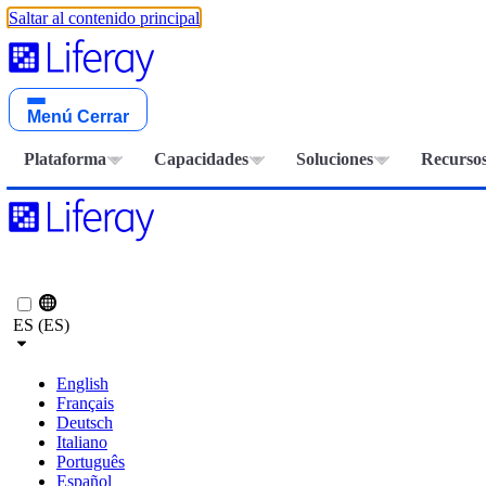
Saltar al contenido principal
Menú
Cerrar
Plataforma
Capacidades
Soluciones
Recurso
ES (ES)
English
Français
Deutsch
Italiano
Português
Español