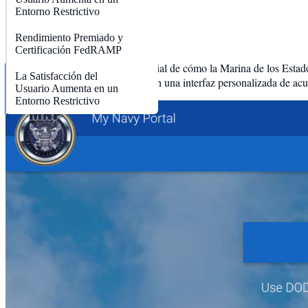
Entorno Restrictivo
OUTLINE
Rendimiento Premiado y
Certificación FedRAMP
My Navy Portal es una parte esencial de cómo la Marina de los Estados
La Satisfacción del
humanos, educación y formación en una interfaz personalizada de acue
Usuario Aumenta en un
Entorno Restrictivo