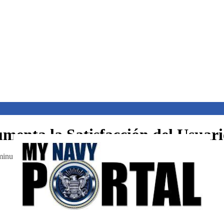
enta la Satisfacción del Usuari
minutos