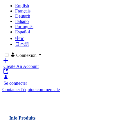
English
Français
Deutsch
Italiano
Português
Español
中文
日本語
Connexion
Create An Account
Se connecter
Contacter l'équipe commerciale
Info Produits
10 Reasons to Choose