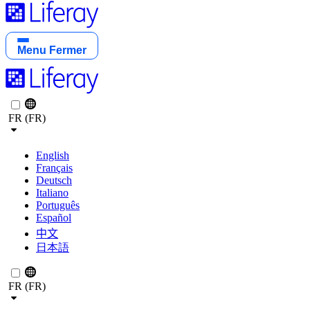
Menu
Fermer
FR (FR)
English
Français
Deutsch
Italiano
Português
Español
中文
日本語
FR (FR)