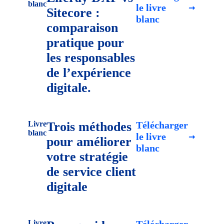
blanc
le livre
Sitecore :
blanc
comparaison
pratique pour
les responsables
de l’expérience
digitale.
Livre
Trois méthodes
Télécharger
blanc
le livre
pour améliorer
blanc
votre stratégie
de service client
digitale
Livre