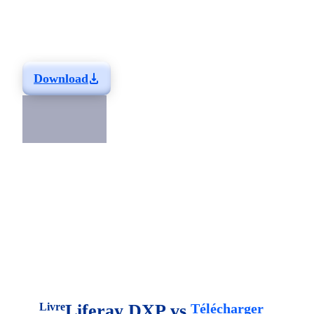
Liferay DXP
Learn why you should choose Liferay DXP for your next
project.
Download
Related Resources
Livre
Liferay DXP vs
Télécharger