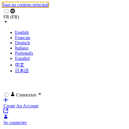
Saut au contenu principal
FR (FR)
English
Français
Deutsch
Italiano
Português
Español
中文
日本語
Connexion
Create An Account
Se connecter