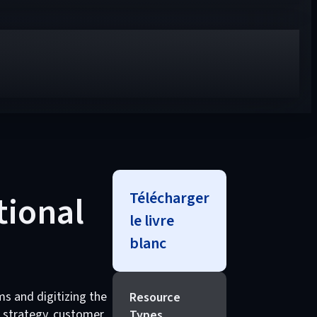
Télécharger
tional
le livre
blanc
ms and digitizing the
Resource
l strategy, customer
Types