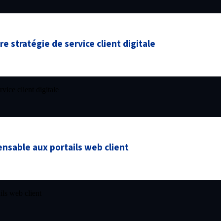
e stratégie de service client digitale
vice client digitale
ensable aux portails web client
ils web client