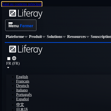
Saut au contenu principal
Menu
Fermer
Plateforme
Produit
Solutions
Ressources
Souscriptio
FR (FR)
English
Français
Deutsch
Italiano
Português
Español
中文
日本語