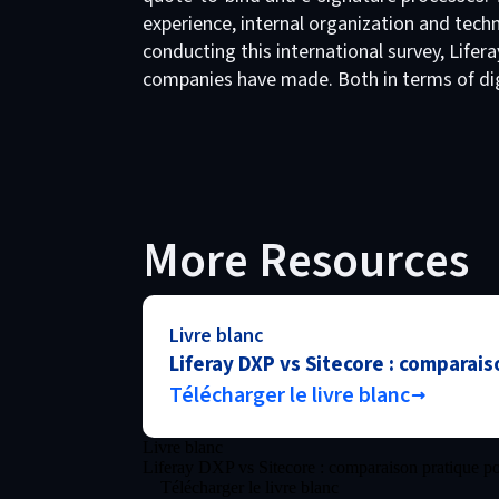
experience, internal organization and techn
conducting this international survey, Lifer
companies have made. Both in terms of dig
More Resources
Livre blanc
Liferay DXP vs Sitecore : comparais
Télécharger le livre blanc
Livre blanc
Liferay DXP vs Sitecore : comparaison pratique pou
Télécharger le livre blanc