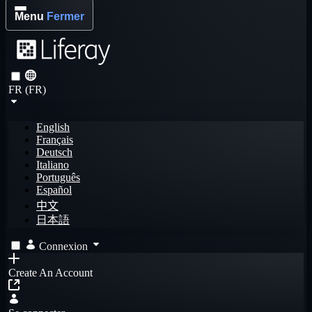
Menu
Fermer
FR (FR)
English
Français
Deutsch
Italiano
Português
Español
中文
日本語
Connexion
Create An Account