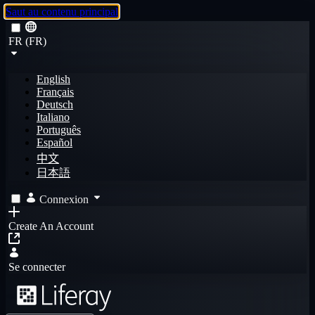
Saut au contenu principal
FR (FR)
English
Français
Deutsch
Italiano
Português
Español
中文
日本語
Connexion
Create An Account
Se connecter