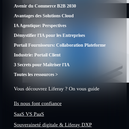
Avenir du Commerce B2B 2030
Avantages des Solutions Cloud
IA Agentique: Perspectives
Démystifier l'IA pour les Entreprises
Portail Fournisseurs: Collaboration Plateforme
Industrie: Portail Client
3 Secrets pour Maîtriser l'IA
Toutes les ressources >
Vous découvrez Liferay ? On vous guide
Ils nous font confiance
SaaS VS PaaS
Souveraineté digitale & Liferay DXP