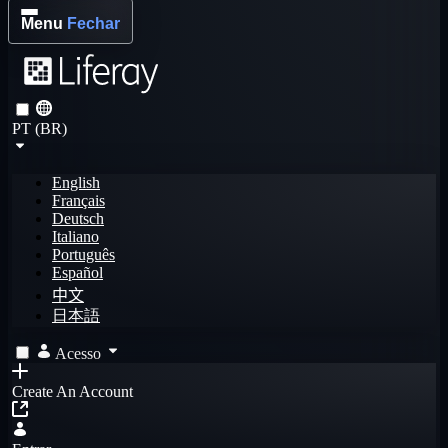
Menu
Fechar
PT (BR)
English
Français
Deutsch
Italiano
Português
Español
中文
日本語
Acesso
Create An Account