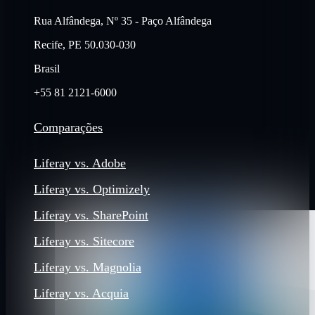
Rua Alfândega, Nº 35 - Paço Alfândega
Recife, PE 50.030-030
Brasil
+55 81 2121-6000
Comparações
Liferay vs. Adobe
Liferay vs. Optimizely
Liferay vs. SharePoint
Liferay vs. Sitecore
Liferay vs. Magnolia
Liferay vs. Acquia