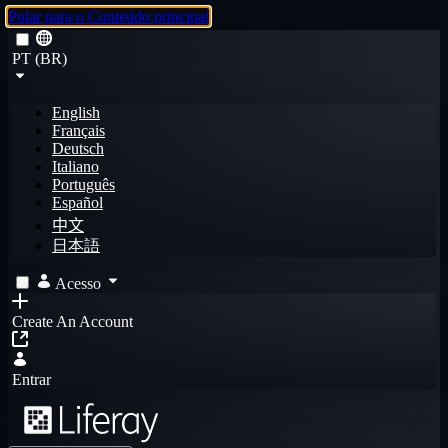
Pular para o Conteúdo principal
PT (BR)
English
Français
Deutsch
Italiano
Português
Español
中文
日本語
Acesso
Create An Account
Entrar