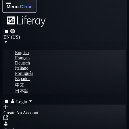
Menu
Close
EN (US)
English
Français
Deutsch
Italiano
Português
Español
中文
日本語
Login
Create An Account