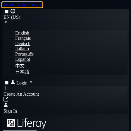
Skip to Main Content
EN (US)
English
Français
Deutsch
Italiano
Português
Español
中文
日本語
Login
Create An Account
Sign In