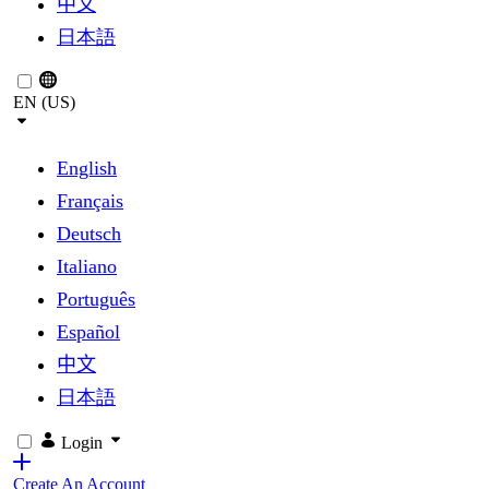
中文
日本語
EN (US)
English
Français
Deutsch
Italiano
Português
Español
中文
日本語
Login
Create An Account