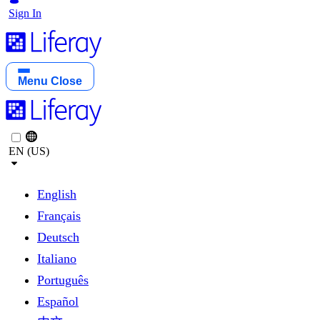
Sign In
Menu
Close
EN (US)
English
Français
Deutsch
Italiano
Português
Español