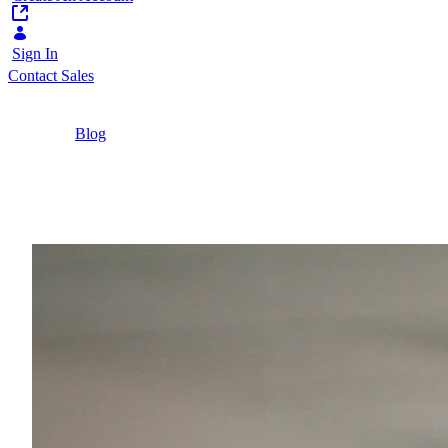
Sign In
Contact Sales
Home
/
Blog
/
Partner Pulse | Esperienze e Best Practice
4 Minutes
Partner Pulse | Esperien
Strategia, implementazione, supporto: come i nost