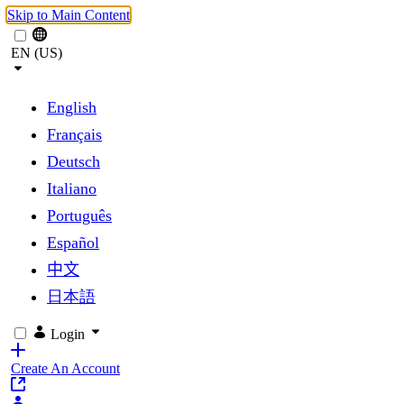
Skip to Main Content
EN (US)
English
Français
Deutsch
Italiano
Português
Español
中文
日本語
Login
Create An Account