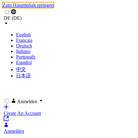
Zum Hauptinhalt springen
DE (DE)
English
Français
Deutsch
Italiano
Português
Español
中文
日本語
Anmelden
Create An Account
Anmelden