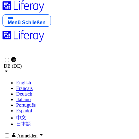
Menü
Schließen
DE (DE)
English
Français
Deutsch
Italiano
Português
Español
中文
日本語
Anmelden