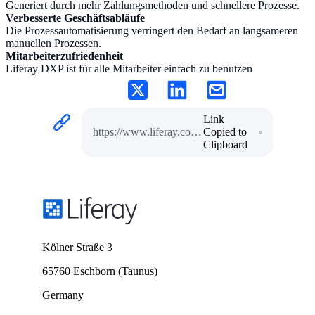
Generiert durch mehr Zahlungsmethoden und schnellere Prozesse.
Verbesserte Geschäftsabläufe
Die Prozessautomatisierung verringert den Bedarf an langsameren
manuellen Prozessen.
Mitarbeiterzufriedenheit
Liferay DXP ist für alle Mitarbeiter einfach zu benutzen
Link
https://www.liferay.com/de/w/alinma-tokio-marine-wie-eine-b2b-versicherung-dank-einer-digitalen-plattform-den-endkundenmarkt-eroberte
Copied to
Clipboard
Kölner Straße 3
65760 Eschborn (Taunus)
Germany