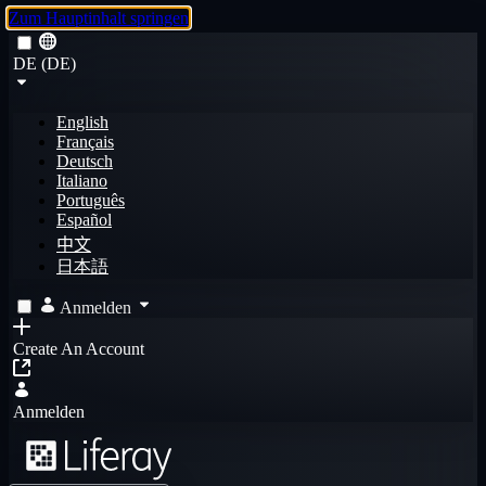
Zum Hauptinhalt springen
DE (DE)
English
Français
Deutsch
Italiano
Português
Español
中文
日本語
Anmelden
Create An Account
Anmelden