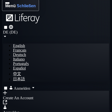
Menü
Schließen
DE (DE)
English
Français
Deutsch
Italiano
Português
Español
中文
日本語
Anmelden
Create An Account