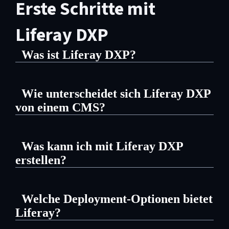
Erste Schritte mit
Liferay DXP
Was ist Liferay DXP?
Liferay DXP ist eine Enterprise-
Wie unterscheidet sich Liferay DXP
Plattform für die Entwicklung
von einem CMS?
digitaler Erfahrungen
:
Ein CMS verwaltet und
Kundenportale, Intranets,
Was kann ich mit Liferay DXP
veröffentlicht Inhalte. Liferay DXP
Partnerportale und Self-Service-
erstellen?
tut das – und noch mehr.
Lösungen – alles auf einer einzigen
Die häufigsten
Lösungen
, die
Grundlage. Unternehmen nutzen
Welche Deployment-Optionen bietet
Unternehmen mit Liferay erstellen:
Der praktische Unterschied: Ein
sie, um Kunden, Mitarbeiter und
Liferay?
CMS hilft einem Redaktionsteam,
Partner über eine einzige Plattform