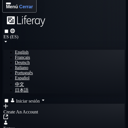
Menú
Cerrar
ES (ES)
English
Français
Deutsch
Italiano
Português
Español
中文
日本語
Iniciar sesión
Create An Account