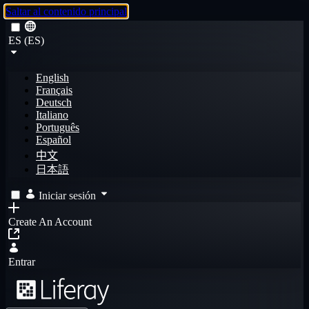
Saltar al contenido principal
ES (ES)
English
Français
Deutsch
Italiano
Português
Español
中文
日本語
Iniciar sesión
Create An Account
Entrar