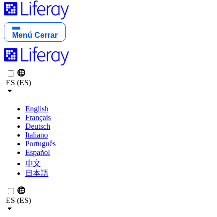
Menú
Cerrar
ES (ES)
English
Français
Deutsch
Italiano
Português
Español
中文
日本語
ES (ES)