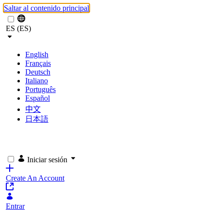
Saltar al contenido principal
ES (ES)
English
Français
Deutsch
Italiano
Português
Español
中文
日本語
Iniciar sesión
Create An Account
Entrar