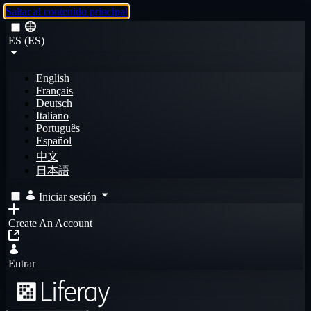
Saltar al contenido principal
ES (ES)
English
Français
Deutsch
Italiano
Português
Español
中文
日本語
Iniciar sesión
Create An Account
Entrar