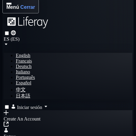
Menú
Cerrar
ES (ES)
English
Français
Deutsch
Italiano
Português
Español
中文
日本語
Iniciar sesión
Create An Account