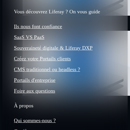
Vous découvrez Liferay ? On vous guide
Ils nous font confiance
SaaS VS PaaS
Souveraineté digitale & Liferay DXP
Créez votre Portails clients
CMS traditionnel ou headless ?
Portails d'entreprise
Foire aux questions
À propos
Qui sommes-nous ?