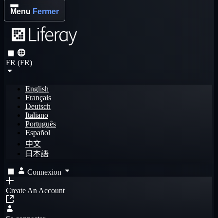
Menu
Fermer
FR (FR)
English
Français
Deutsch
Italiano
Português
Español
中文
日本語
Connexion
Create An Account