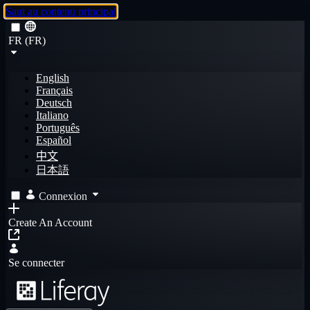
Saut au contenu principal
FR (FR)
English
Français
Deutsch
Italiano
Português
Español
中文
日本語
Connexion
Create An Account
Se connecter