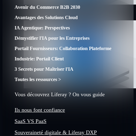
Avenir du Commerce B2B 2030
Avantages des Solutions Cloud
IA Agentique: Perspectives
Démystifier l'IA pour les Entreprises
Portail Fournisseurs: Collaboration Plateforme
Industrie: Portail Client
3 Secrets pour Maîtriser l'IA
Toutes les ressources >
Vous découvrez Liferay ? On vous guide
Ils nous font confiance
SaaS VS PaaS
Souveraineté digitale & Liferay DXP