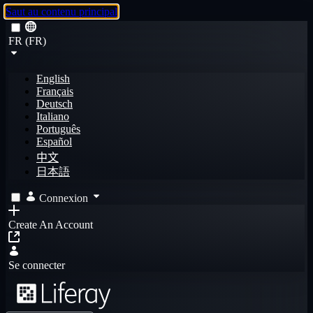
Saut au contenu principal
FR (FR)
English
Français
Deutsch
Italiano
Português
Español
中文
日本語
Connexion
Create An Account
Se connecter