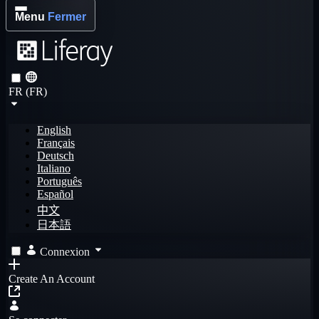
Menu
Fermer
FR (FR)
English
Français
Deutsch
Italiano
Português
Español
中文
日本語
Connexion
Create An Account