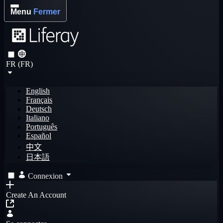
Menu
Fermer
FR (FR)
English
Français
Deutsch
Italiano
Português
Español
中文
日本語
Connexion
Create An Account