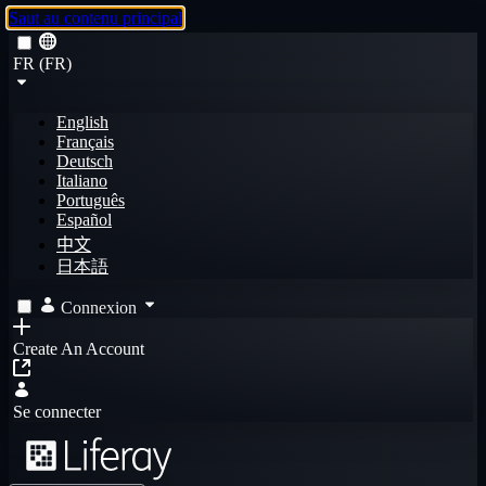
Saut au contenu principal
FR (FR)
English
Français
Deutsch
Italiano
Português
Español
中文
日本語
Connexion
Create An Account
Se connecter