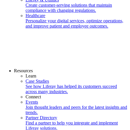
Create customer-serving solutions that maintain
compliance with changing regulations.
Healthcare
Personalize your digital services, optimize operations,
and improve patient and employee outcomes.
Resources
Learn
Case Studies
See how Liferay has helped its customers succeed
across many industries.
Connect
Events
Join thought leaders and peers for the latest insights and
trends.
Partner Directory
Find a partner to help you integrate and implement
Liferay solutions.