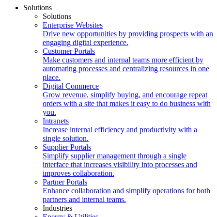
Solutions
Solutions
Enterprise Websites
Drive new opportunities by providing prospects with an
engaging digital experience.
Customer Portals
Make customers and internal teams more efficient by
automating processes and centralizing resources in one
place.
Digital Commerce
Grow revenue, simplify buying, and encourage repeat
orders with a site that makes it easy to do business with
you.
Intranets
Increase internal efficiency and productivity with a
single solution.
Supplier Portals
Simplify supplier management through a single
interface that increases visibility into processes and
improves collaboration.
Partner Portals
Enhance collaboration and simplify operations for both
partners and internal teams.
Industries
Energy & Utilities