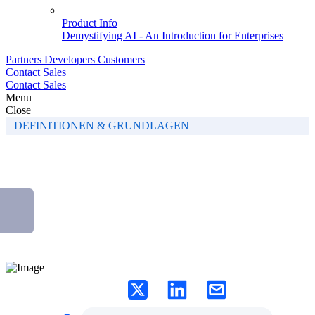
Product Info
Demystifying AI - An Introduction for Enterprises
Partners
Developers
Customers
Contact Sales
Contact Sales
Menu
Close
DEFINITIONEN & GRUNDLAGEN
Self-Service Glossar
Die wichtigsten Fachbegriffe rund um Self-Service einfach erklärt.
Veröffentlicht von
Liferay