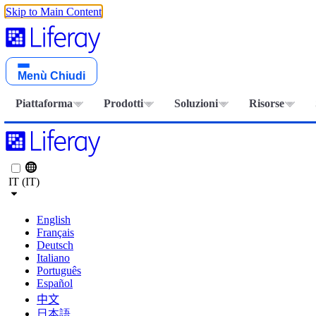
Skip to Main Content
Menù
Chiudi
Piattaforma
Prodotti
Soluzioni
Risorse
IT (IT)
English
Français
Deutsch
Italiano
Português
Español
中文
日本語