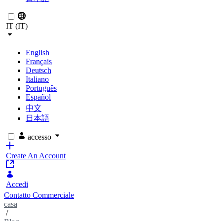
IT (IT)
English
Français
Deutsch
Italiano
Português
Español
中文
日本語
accesso
Create An Account
Accedi
Contatto Commerciale
casa
/