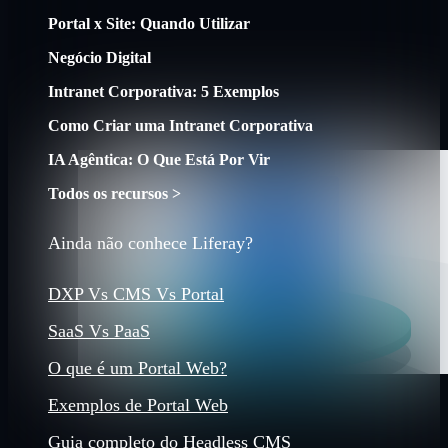
Portal x Site: Quando Utilizar
Negócio Digital
Intranet Corporativa: 5 Exemplos
Como Criar uma Intranet Corporativa
IA Agêntica: O Que Está Por Vir
Todos os recursos >
Ainda não conhece Liferay?
DXP Vs CMS Vs Portal
SaaS Vs PaaS
O que é um Portal Web?
Exemplos de Portal Web
Guia completo do Headless CMS