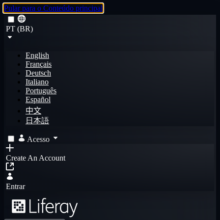
Pular para o Conteúdo principal
PT (BR)
English
Français
Deutsch
Italiano
Português
Español
中文
日本語
Acesso
Create An Account
Entrar