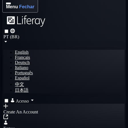
Menu
Fechar
PT (BR)
English
Français
Deutsch
Italiano
Português
Español
中文
日本語
Acesso
Create An Account