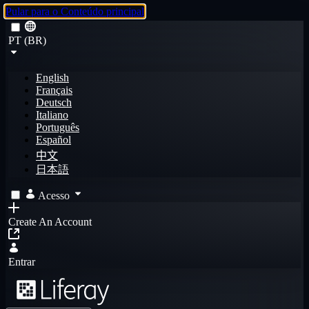
Pular para o Conteúdo principal
PT (BR)
English
Français
Deutsch
Italiano
Português
Español
中文
日本語
Acesso
Create An Account
Entrar