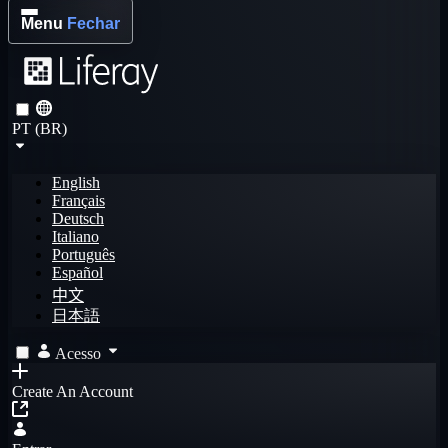
Menu
Fechar
PT (BR)
English
Français
Deutsch
Italiano
Português
Español
中文
日本語
Acesso
Create An Account