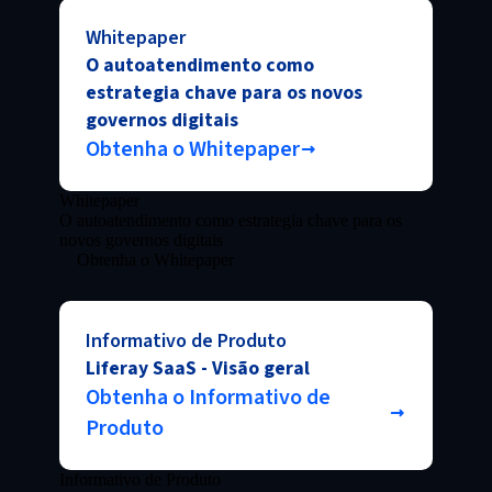
Whitepaper
O autoatendimento como
estrategia chave para os novos
governos digitais
Obtenha o Whitepaper
Whitepaper
O autoatendimento como estrategia chave para os
novos governos digitais
Obtenha o Whitepaper
Informativo de Produto
Liferay SaaS - Visão geral
Obtenha o Informativo de
Produto
Informativo de Produto