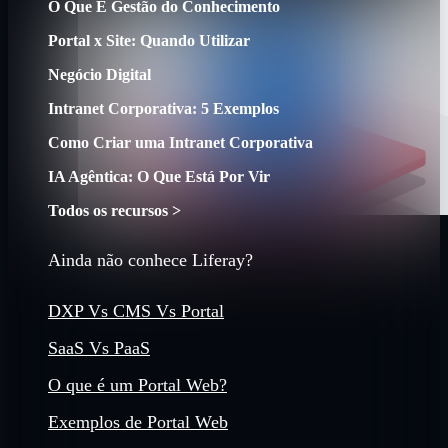
O Que É Gestão do Conhecimento
Portal x Site: Quando Utilizar
Negócio Digital
Intranet Corporativa: 5 Exemplos
Como Criar uma Intranet Corporativa
IA Agêntica: O Que Está Por Vir
Todos os recursos >
Ainda não conhece Liferay?
DXP Vs CMS Vs Portal
SaaS Vs PaaS
O que é um Portal Web?
Exemplos de Portal Web