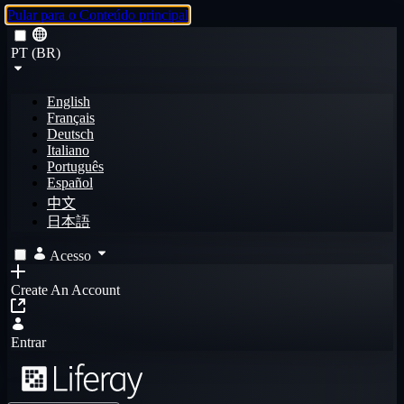
Pular para o Conteúdo principal
PT (BR)
English
Français
Deutsch
Italiano
Português
Español
中文
日本語
Acesso
Create An Account
Entrar