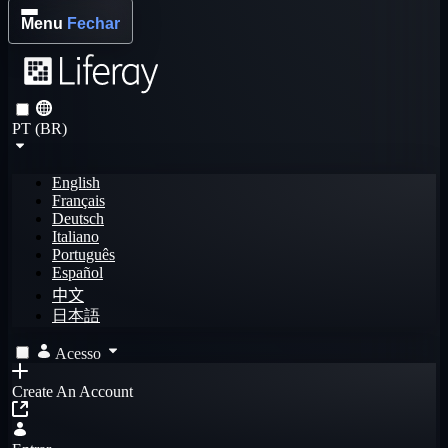
Menu
Fechar
PT (BR)
English
Français
Deutsch
Italiano
Português
Español
中文
日本語
Acesso
Create An Account