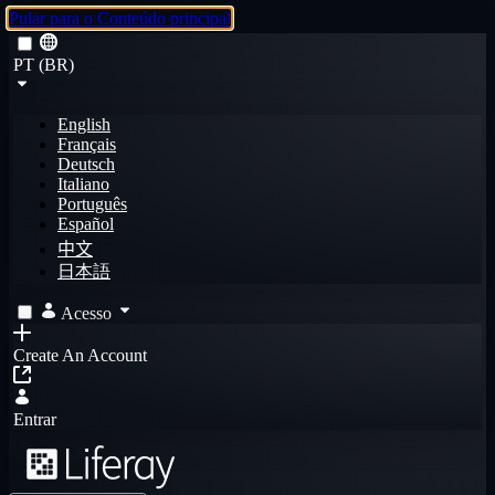
Pular para o Conteúdo principal
PT (BR)
English
Français
Deutsch
Italiano
Português
Español
中文
日本語
Acesso
Create An Account
Entrar