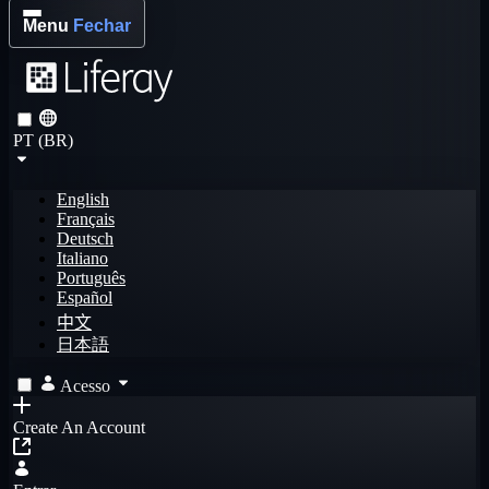
Menu
Fechar
PT (BR)
English
Français
Deutsch
Italiano
Português
Español
中文
日本語
Acesso
Create An Account