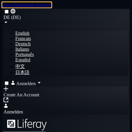
Zum Hauptinhalt springen
DE (DE)
English
Français
Deutsch
Italiano
Português
Español
中文
日本語
Anmelden
Create An Account
Anmelden