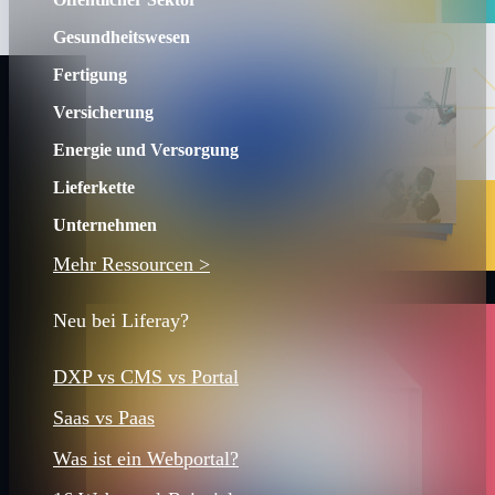
Gesundheitswesen
Fertigung
Versicherung
Energie und Versorgung
Lieferkette
Unternehmen
Mehr Ressourcen >
Neu bei Liferay?
DXP vs CMS vs Portal
Saas vs Paas
Was ist ein Webportal?