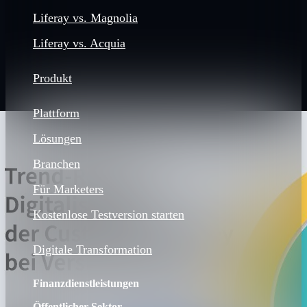
Liferay vs. Magnolia
Liferay vs. Acquia
Produkt
Plattform
Lösungen
Branchen
Für Marketers
Kostenlose Testversion starten
Digitale Transformation
Finanzdienstleistungen
Öffentlicher Sektor