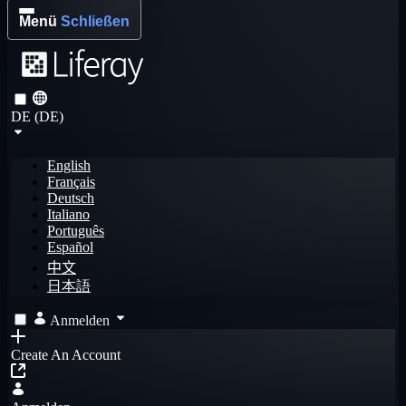
Menü
Schließen
DE (DE)
English
Français
Deutsch
Italiano
Português
Español
中文
日本語
Anmelden
Create An Account