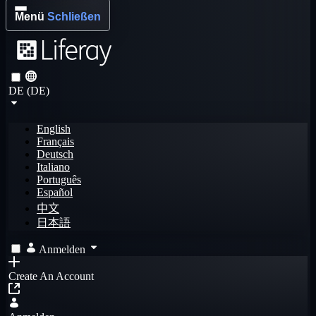
Menü
Schließen
DE (DE)
English
Français
Deutsch
Italiano
Português
Español
中文
日本語
Anmelden
Create An Account