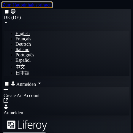
Zum Hauptinhalt springen
DE (DE)
English
Français
Deutsch
Italiano
Português
Español
中文
日本語
Anmelden
Create An Account
Anmelden