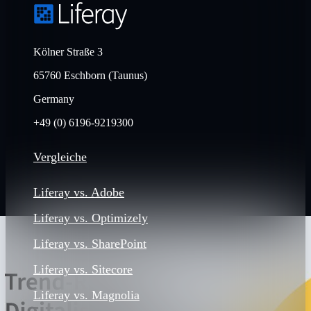
Kölner Straße 3
65760 Eschborn (Taunus)
Germany
+49 (0) 6196-9219300
Vergleiche
Liferay vs. Adobe
Liferay vs. Optimizely
Liferay vs. SharePoint
Liferay vs. Sitecore
Liferay vs. Magnolia