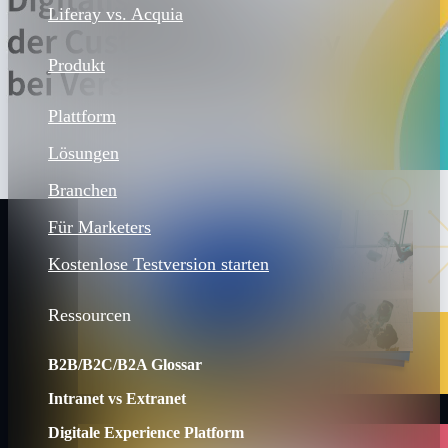
Liferay vs. Acquia
Produkt
Plattform
Lösungen
Branchen
Für Marketers
Kostenlose Testversion starten
Ressourcen
B2B/B2C/B2A Glossar
Intranet vs Extranet
Digitale Experience Platform